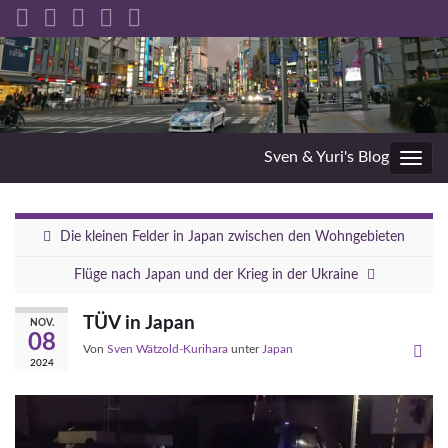
Sven & Yuri's Blog
Navig
umsc
Die kleinen Felder in Japan zwischen den Wohngebieten
Flüge nach Japan und der Krieg in der Ukraine
TÜV in Japan
NOV.
08
Von
Sven Wätzold-Kurihara
unter
Japan
2024