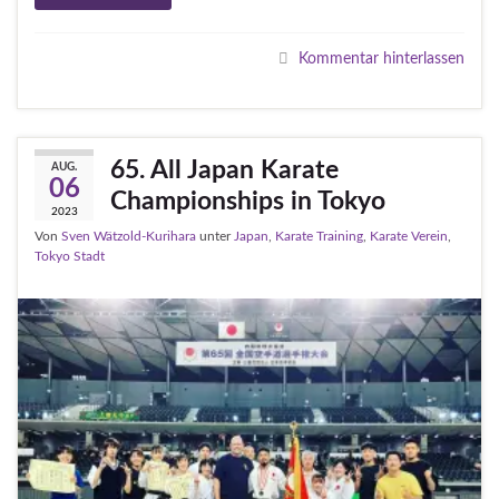
Kommentar hinterlassen
65. All Japan Karate
AUG.
06
Championships in Tokyo
2023
Von
Sven Wätzold-Kurihara
unter
Japan
,
Karate Training
,
Karate Verein
,
Tokyo Stadt