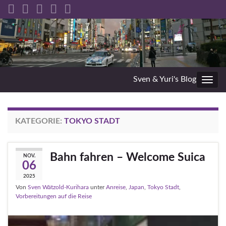
Sven & Yuri's Blog
Navig
umsc
KATEGORIE:
TOKYO STADT
Bahn fahren – Welcome Suica
NOV.
06
2025
Von
Sven Wätzold-Kurihara
unter
Anreise
,
Japan
,
Tokyo Stadt
,
Vorbereitungen auf die Reise