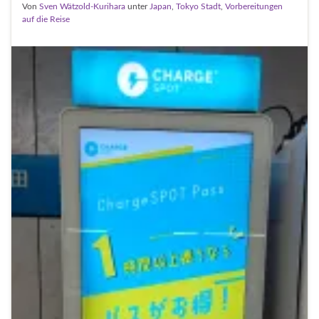
Von
Sven Wätzold-Kurihara
unter
Japan
,
Tokyo Stadt
,
Vorbereitungen
auf die Reise