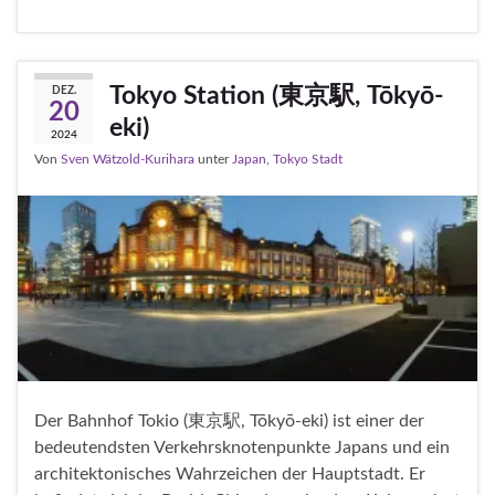
Tokyo Station (東京駅, Tōkyō-
DEZ.
20
eki)
2024
Von
Sven Wätzold-Kurihara
unter
Japan
,
Tokyo Stadt
Der Bahnhof Tokio (東京駅, Tōkyō-eki) ist einer der
bedeutendsten Verkehrsknotenpunkte Japans und ein
architektonisches Wahrzeichen der Hauptstadt. Er