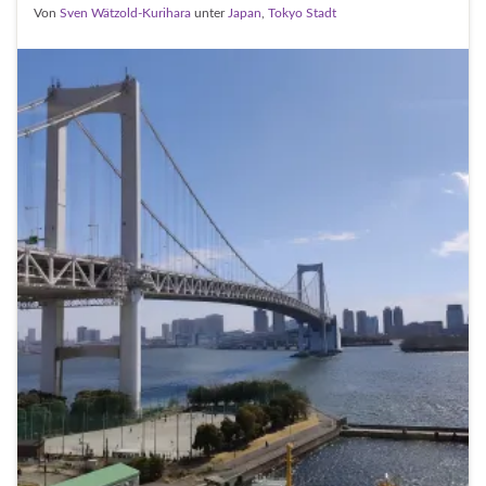
Von
Sven Wätzold-Kurihara
unter
Japan
,
Tokyo Stadt