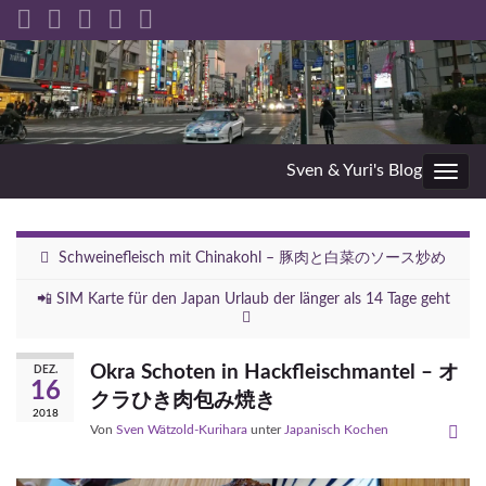
Sven & Yuri's Blog
Navig
umsc
Schweinefleisch mit Chinakohl – 豚肉と白菜のソース炒め
📲 SIM Karte für den Japan Urlaub der länger als 14 Tage geht
Okra Schoten in Hackfleischmantel – オ
DEZ.
16
クラひき肉包み焼き
2018
Von
Sven Wätzold-Kurihara
unter
Japanisch Kochen