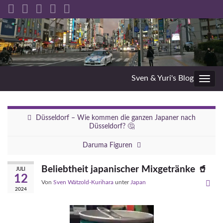
Sven & Yuri's Blog
Navig
umsc
Düsseldorf – Wie kommen die ganzen Japaner nach
Düsseldorf? 🤔
Daruma Figuren
Beliebtheit japanischer Mixgetränke 🥤
JULI
12
Von
Sven Wätzold-Kurihara
unter
Japan
2024