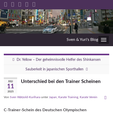
Sven & Yuri's Blog
Navig
umsc
Dr. Yellow – Der geheimnisvolle Helfer des Shinkansen
Sauberkeit in japanischen Sporthallen
Unterschied bei den Trainer Scheinen
JULI
11
2025
Von
Sven Wätzold-Kurihara
unter
Japan
,
Karate Training
,
Karate Verein
C-Trainer-Schein des Deutschen Olympischen