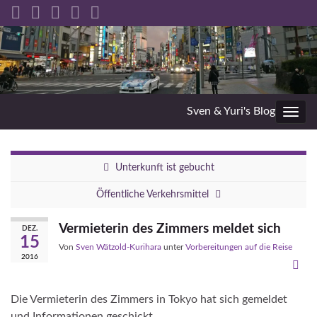
Sven & Yuri's Blog
Navig
umsc
Unterkunft ist gebucht
Öffentliche Verkehrsmittel
Vermieterin des Zimmers meldet sich
DEZ.
15
Von
Sven Wätzold-Kurihara
unter
Vorbereitungen auf die Reise
2016
Die Vermieterin des Zimmers in Tokyo hat sich gemeldet
und Informationen geschickt.