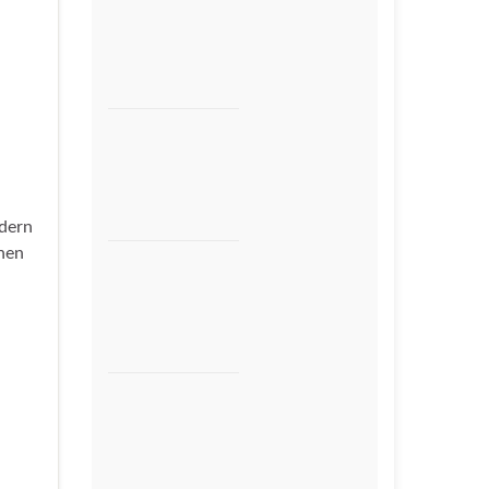
ndern
hen