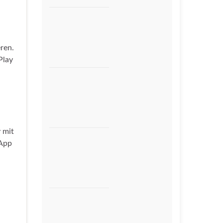
eren.
Play
n
 mit
 App