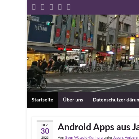
Startseite
Über uns
Datenschutzerkläru
Android Apps aus Ja
DEZ.
30
Von
Sven Wätzold-Kurihara
unter
Japan
,
Vorberei
2023