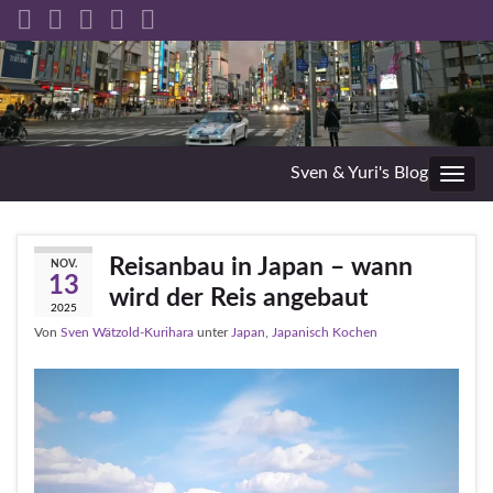
Sven & Yuri's Blog
Navig
umsc
Reisanbau in Japan – wann
NOV.
13
wird der Reis angebaut
2025
Von
Sven Wätzold-Kurihara
unter
Japan
,
Japanisch Kochen